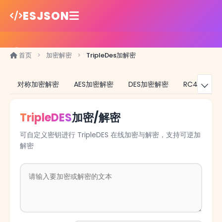
ESJSON
JSON在线工具
首页
>
加密解密
>
TripleDes加解密
编码转换
对称加密解密
AES加密解密
DES加密解密
RC4加密解

加密解密
TripleDES
加密/解密
压缩格式化
可自定义密钥进行 TripleDES 在线加密与解密，支持可逆加
文本实用工具
解密
计算器数学工具
博客