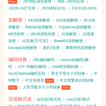
JSON生成实体类
XML-JSON互转
|
|
|
New
JSON-GET互转
JSON转EXCEL
EXCEL转JSON
|
|
加解密
AES加密解密
DES加密解密
RC4加
|
|
|
密解密
Rabbit加密解密
TripleDes加密解密
|
|
|
MD5加密
URL16进制加密
JS加解密
JS混淆
|
|
|
加密
JS混淆(不可逆)
Base64加密解密
|
|
|
Escape加密解密
散列/哈希
摩斯密码加密解密
|
|
编码转换
URL编码解码
Unicode编码/解
|
|
码
UTF-8编码/解码
Unix时间戳转换
|
|
|
Ascii/Native编码互转
英文字母大小写转换 <
IP
|
|
转数字
中文转拼音
中文简繁体在线转换
|
|
New
人民币数字大小写转换
|
New
New
压缩格式化
js压缩/格式化
css压缩/格式
|
|