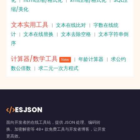
化
html压缩/格式化
xml压缩/格式化
SQL压
|
|
|
缩/美化
文本实用工具
文本在线比对
字数在线统
|
|
计
文本在线替换
文本去除空格
文本字符串倒
|
|
|
序
计算器/数学工具
年龄计算器
求公约
|
|
New
数公倍数
求二元一次方程式
|
ESJSON
面向开发者的在线工具站，提供 JSON 处理、编码转
换、加密解密等 48+ 款免费工具与开发者博客，让开发
更高效。